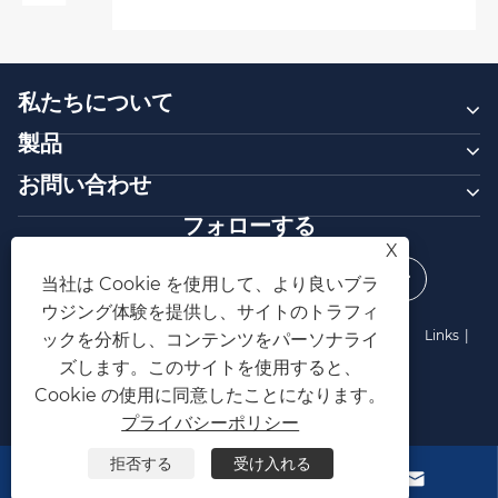
私たちについて
製品
お問い合わせ
フォローする
X
当社は Cookie を使用して、より良いブラ
ウジング体験を提供し、サイトのトラフィ
著作権 © 2025 浙江ビオンタ金属株式会社無断転載を禁じます。
Links
|
ックを分析し、コンテンツをパーソナライ
Sitemap
|
RSS
|
XML
|
プライバシーポリシー
ズします。このサイトを使用すると、
Cookie の使用に同意したことになります。
プライバシーポリシー
拒否する
受け入れる


