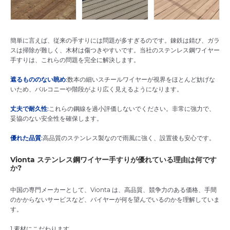
簡単に言えば、従来の手すりには問題が多すぎるのです。錬鉄は錆び、ガラ
スは掃除が難しく、木材は傷つきやすいです。当社のステンレス鋼ワイヤー
手すりは、これらの問題を完全に解決します。
遮るもののない眺め
:
数本の細いスチールワイヤーが視界をほとんど妨げな
いため、バルコニーや階段がより広く見えるようになります。
丈夫で耐久性:
これらの鋼線を過小評価しないでください。非常に強力で、
妥協のない安全性を確保します。
優れた品質:
高品質のステンレス製なので雨風に強く、設置後も安心です。
Vionta ステンレス鋼ワイヤー手すりが優れている理由は何です
か?
中国の専門メーカーとして、Vionta は、高品質、競争力のある価格、手間
のかからないサービスなど、バイヤーが何を望んでいるのかを理解していま
す。
1.素材にこだわります。