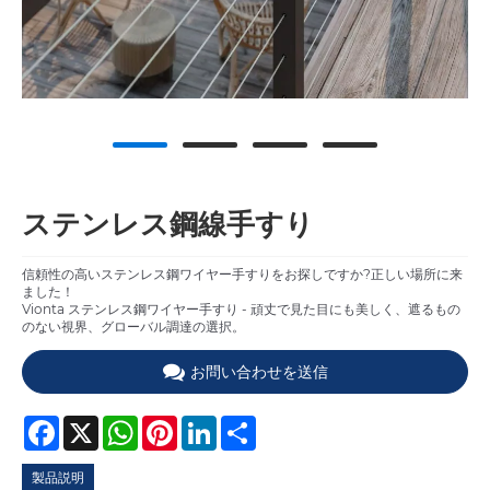
ステンレス鋼線手すり
信頼性の高いステンレス鋼ワイヤー手すりをお探しですか?正しい場所に来
ました！
Vionta ステンレス鋼ワイヤー手すり - 頑丈で見た目にも美しく、遮るもの
のない視界、グローバル調達の選択。
お問い合わせを送信
Facebook
X
WhatsApp
Pinterest
LinkedIn
Share
製品説明