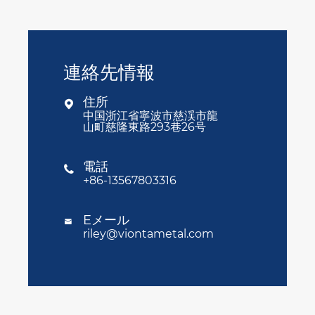
連絡先情報
住所

中国浙江省寧波市慈渓市龍
山町慈隆東路293巷26号
電話

+86-13567803316
Eメール

riley@viontametal.com