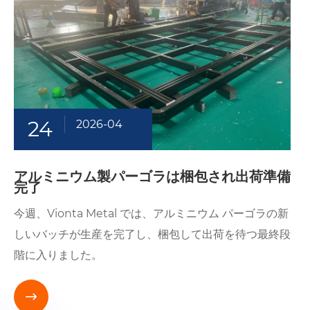
24
2026-04
アルミニウム製パーゴ​​ラは梱包され出荷準備
完了
今週、Vionta Metal では、アルミニウム パーゴラの新
しいバッチが生産を完了し、梱包して出荷を待つ最終段
階に入りました。
