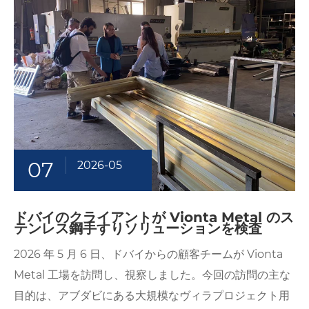
07
2026-05
ドバイのクライアントが Vionta Metal のス
テンレス鋼手すりソリューションを検査
2026 年 5 月 6 日、ドバイからの顧客チームが Vionta
Metal 工場を訪問し、視察しました。今回の訪問の主な
目的は、アブダビにある大規模なヴィラプロジェクト用